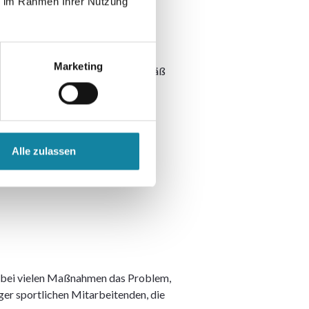
ie im Rahmen Ihrer Nutzung
 Ende
Marketing
 Die Muster sind erfahrungsgemäß
olgreich sein, wenn
Alle zulassen
h bei vielen Maßnahmen das Problem,
ger sportlichen Mitarbeitenden, die