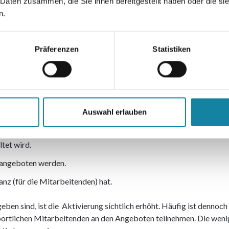
 Daten zusammen, die Sie ihnen bereitgestellt haben oder die s
n.
bedingungen als Anfang vom
Präferenzen
Statistiken
die Grundvoraussetzung, um erfolgreich Maßnahmen umzusetzen.
end sehr ähnlich. Betriebliche Gesundheitsförderung kann nur erf
sten beteiligt.
beitszeit stattfinden.
Auswahl erlauben
t und fördert.
tet wird.
 angeboten werden.
z (für die Mitarbeitenden) hat.
n sind, ist die Aktivierung sichtlich erhöht. Häufig ist dennoc
sportlichen Mitarbeitenden an den Angeboten teilnehmen. Die weni