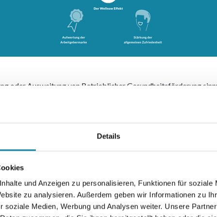
 oder Ausweitung von Betrieblicher Gesundheitsförderung sinnvoll
itsförderung – zumindest aus schulmedizinischer Sicht – keine Ka
 Maßnahmen zu dem gewünschten Ergebnis führen. Klar ist nur, das
Details
ng dieser Ziele einzahlt.
tup aussehen, damit man diese Ziele auch erreicht? Welche Maßnah
Cookies
nhalte und Anzeigen zu personalisieren, Funktionen für soziale
Website zu analysieren. Außerdem geben wir Informationen zu I
duellen Bedürfnissen der Mitarbeitenden können einzelne oder al
r soziale Medien, Werbung und Analysen weiter. Unsere Partner
werden, oder die Implementierung größere Maßnahmenpakete notwen