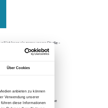
 ist lesen sie gerne unsere Studie –
usalzusammenhänge gibt ist es
s Betriebliche
Über Cookies
men eignen sich und sind die
 Medien anbieten zu können
hrer Verwendung unserer
le dieser Ziele mit einer Maßnahme
 führen diese Informationen
dig sein.