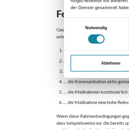
möglicherweise mit weiteren
der Dienste gesammelt habe
Fehlende Rahmen
Einwilligungsauswahl
Notwendig
Geeignete Rahmenbedingungen sind 
unternehmens- und industrieübergreif
… das Unternehmen sich an den Ko
… die Maßnahmen innerhalb der Ar
Ablehnen
… das Führungsteam dahinter steh
… die Kommunikation aktiv gestal
… die Maßnahmen kontinuierlich
… die Maßnahme eine hohe Relevan
Wenn diese Rahmenbedingungen gegebe
dass beispielsweise nur die bereits 