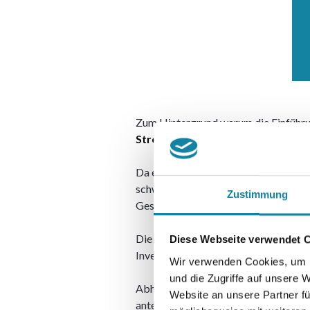
Zum Hintergrund warum die Einführung
Stress am Arbeitsplatz!
Da es in der Betrieblichen Gesundhe
schwierig zu prognostizieren welche
Zustimmung
Gesundheitsförderung auf die Erreichu
Die große Frage ist, wie muss das Se
Diese Webseite verwendet 
Investition dies wirklich wert?
Wir verwenden Cookies, um I
und die Zugriffe auf unsere 
Abhängig vom Kontext und den indivi
Website an unsere Partner fü
anteilig oder vollständig erreicht 